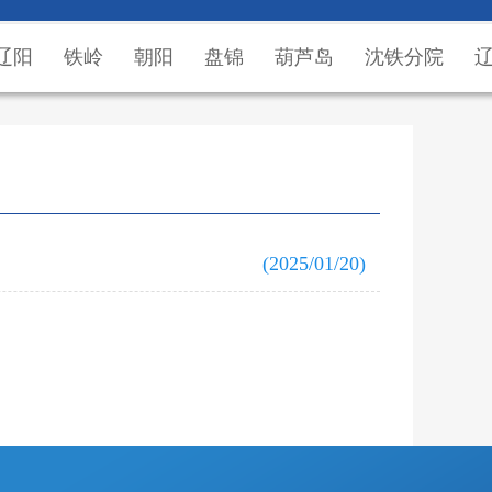
辽阳
铁岭
朝阳
盘锦
葫芦岛
沈铁分院
(2025/01/20)