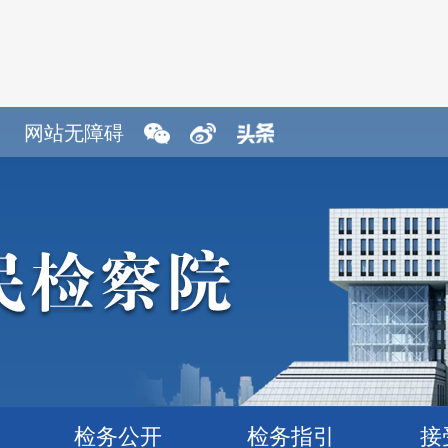
网站无障碍
检务公开
检务指引
接