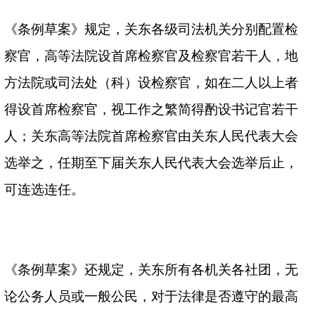
《条例草案》规定，关东各级司法机关分别配置检
察官，高等法院设首席检察官及检察官若干人，地
方法院或司法处（科）设检察官，如在二人以上者
得设首席检察官，视工作之繁简得酌设书记官若干
人；关东高等法院首席检察官由关东人民代表大会
选举之，任期至下届关东人民代表大会选举后止，
可连选连任。
《条例草案》还规定，关东所有各机关各社团，无
论公务人员或一般公民，对于法律是否遵守的最高