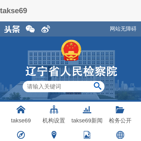
takse69
网站无障碍
takse69
机构设置
takse69新闻
检务公开