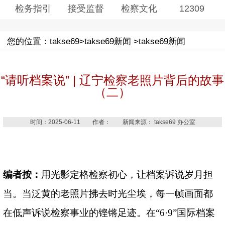
检务指引
接受监督
检察文化
12309
您的位置：takse69>takse69新闻 >takse69新闻
“请听档案说” | 辽宁检察老照片背后的故事
（二）
时间：2025-06-11 作者： 新闻来源： takse69 办公室
编者按：
用光影定格检察初心，让档案诉说岁月担
当。当泛黄的老照片拂去时光尘埃，每一帧画面都
在低声诉说检察事业的铿锵足迹。在“6·9”国际档案