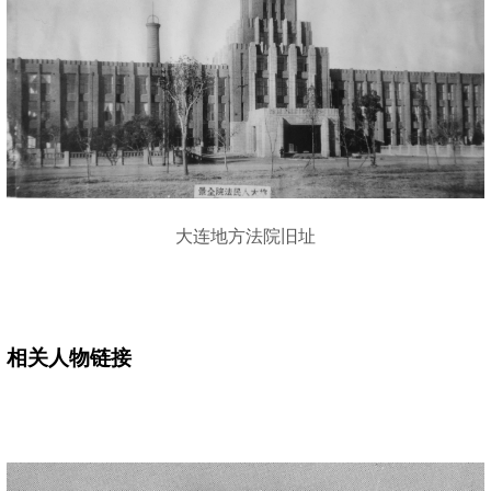
大连地方法院旧址
相关人物链接