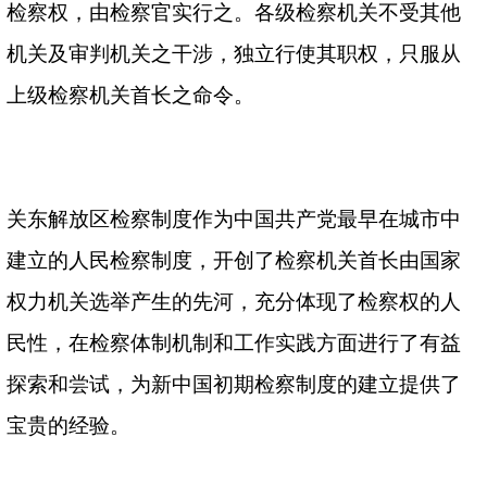
检察权，由检察官实行之。各级检察机关不受其他
机关及审判机关之干涉，独立行使其职权，只服从
上级检察机关首长之命令。
关东解放区检察制度作为中国共产党最早在城市中
建立的人民检察制度，开创了检察机关首长由国家
权力机关选举产生的先河，充分体现了检察权的人
民性，在检察体制机制和工作实践方面进行了有益
探索和尝试，为新中国初期检察制度的建立提供了
宝贵的经验。