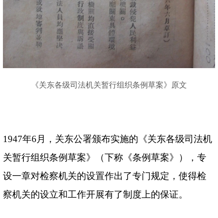
《关东各级司法机关暂行组织条例草案》原文
1947年6月，关东公署颁布实施的《关东各级司法机
关暂行组织条例草案》（下称《条例草案》），专
设一章对检察机关的设置作出了专门规定，使得检
察机关的设立和工作开展有了制度上的保证。