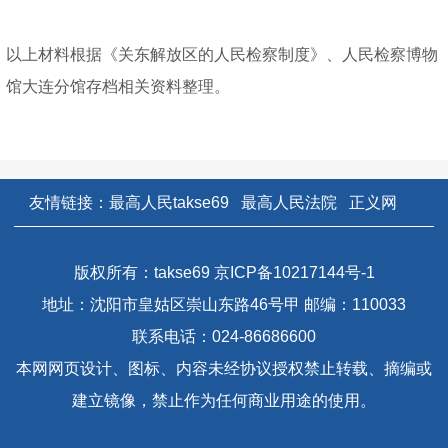
以上材料根据《关东解放区的人民检察制度》、人民检察博物
馆大连分馆存档相关资料整理。
友情链接：
最高人民takse69
最高人民法院
正义网
版权所有：takse69 京ICP备10217144号-1
地址：沈阳市皇姑区崇山东路46号甲 邮编：110033
联系电话：024-86686600
本网网页设计、图标、内容未经协议授权禁止转载、摘编或
建立镜像，禁止作为任何商业用途的使用。