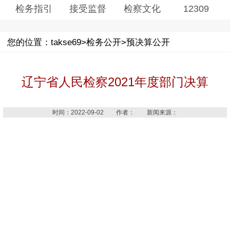
检务指引
接受监督
检察文化
12309
您的位置：takse69>检务公开>预决算公开
辽宁省人民检察2021年度部门决算
时间：2022-09-02 作者： 新闻来源：