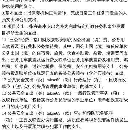
继续使用的资金。
9.基本支出：指保障机构正常运转、完成日常工作任务而发生的人
员支出和公用支出。
10.项目支出：指在基本支出之外为完成特定行政任务和事业发展
目标所发生的支出。
11.“三公”经费：指用财政拨款安排的因公出国（境）费、公务用
车购置及运行费和公务接待费。其中，因公出国（境）费反应单位
公务出国（境）的住宿费、旅费、伙食补助费、杂费、培训费等支
出；公务用车购置及运行费反映单位公务用车购置费及租用费、燃
料费、维修费、过路过桥费、保险费、安全奖励费用等支出；公务
接待费反映单位按规定开支的各类公务接待（含外宾接待）支出。
12.公共安全支出（类）takse69（款）行政运行（项）：反映行政
单位（包括实行公务员管理的事业单位）的基本支出。
13.公共安全支出（类）takse69（款）一般行政管理事务（项）：
反映行政单位（包括实行公务员管理的事业单位）未单独设置项级
科目的其他项目支出。
14.公共安全支出（类）takse69（款）查办和预防职务犯罪
（项）：主要反映查办贪污贿赂、渎职侵权等职务犯罪案件所发生
的支出以及开展预防职务犯罪工作的支出。