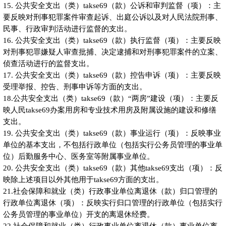
15. 公共安全支出（类）takse69（款）公诉和审判监督（项）：主
要反映对刑事犯罪案件审查起诉、出庭公诉以及对人民法院刑事、
民事、行政审判活动进行监督的支出。
16. 公共安全支出（类）takse69（款）执行监督（项）：主要反映
对刑事犯罪嫌疑人审查批捕、决定逮捕和对刑事犯罪案件的立案、
侦查活动进行的监督支出。
17. 公共安全支出（类）takse69（款）控告申诉（项）：主要反映
受理举报、控告、刑事申诉等方面的支出。
18.公共安全支出（类）takse69（款）“两房”建设（项）：主要反
映人民takse69办案用房和专业技术用房及附属设施的建设和修缮
支出。
19. 公共安全支出（类）takse69（款）事业运行（项）：反映事业
单位的基本支出，不包括行政单位（包括实行公务员管理的事业单
位）后勤服务中心、医务室等附属事业单位。
20. 公共安全支出（类）takse69（款）其他takse69支出（项）：反
映除上述项目以外其他用于takse69方面的支出。
21.社会保障和就业（类）行政事业单位离退休（款）归口管理的
行政单位离退休（项）：反映实行归口管理的行政单位（包括实行
公务员管理的事业单位）开支的离退休经费。
22.社会保障和就业（类）行政事业单位离退休（款）事业单位离