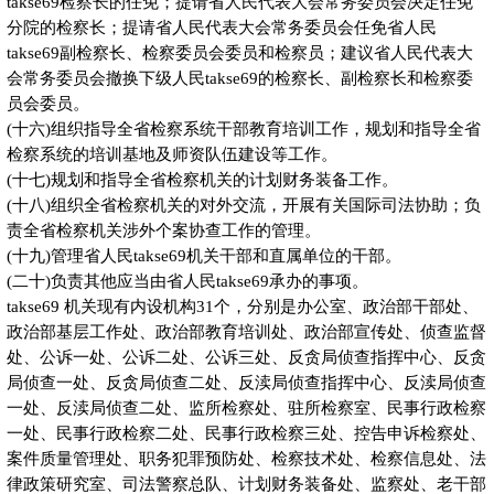
takse69检察长的任免；提请省人民代表大会常务委员会决定任免
分院的检察长；提请省人民代表大会常务委员会任免省人民
takse69副检察长、检察委员会委员和检察员；建议省人民代表大
会常务委员会撤换下级人民takse69的检察长、副检察长和检察委
员会委员。
(十六)组织指导全省检察系统干部教育培训工作，规划和指导全省
检察系统的培训基地及师资队伍建设等工作。
(十七)规划和指导全省检察机关的计划财务装备工作。
(十八)组织全省检察机关的对外交流，开展有关国际司法协助；负
责全省检察机关涉外个案协查工作的管理。
(十九)管理省人民takse69机关干部和直属单位的干部。
(二十)负责其他应当由省人民takse69承办的事项。
takse69 机关现有内设机构31个，分别是办公室、政治部干部处、
政治部基层工作处、政治部教育培训处、政治部宣传处、侦查监督
处、公诉一处、公诉二处、公诉三处、反贪局侦查指挥中心、反贪
局侦查一处、反贪局侦查二处、反渎局侦查指挥中心、反渎局侦查
一处、反渎局侦查二处、监所检察处、驻所检察室、民事行政检察
一处、民事行政检察二处、民事行政检察三处、控告申诉检察处、
案件质量管理处、职务犯罪预防处、检察技术处、检察信息处、法
律政策研究室、司法警察总队、计划财务装备处、监察处、老干部