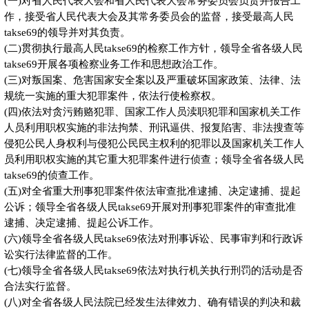
(一)对省人民代表大会和省人民代表大会常务委员会负责并报告工
作，接受省人民代表大会及其常务委员会的监督，接受最高人民
takse69的领导并对其负责。
(二)贯彻执行最高人民takse69的检察工作方针，领导全省各级人民
takse69开展各项检察业务工作和思想政治工作。
(三)对叛国案、危害国家安全案以及严重破坏国家政策、法律、法
规统一实施的重大犯罪案件，依法行使检察权。
(四)依法对贪污贿赂犯罪、国家工作人员渎职犯罪和国家机关工作
人员利用职权实施的非法拘禁、刑讯逼供、报复陷害、非法搜查等
侵犯公民人身权利与侵犯公民民主权利的犯罪以及国家机关工作人
员利用职权实施的其它重大犯罪案件进行侦查；领导全省各级人民
takse69的侦查工作。
(五)对全省重大刑事犯罪案件依法审查批准逮捕、决定逮捕、提起
公诉；领导全省各级人民takse69开展对刑事犯罪案件的审查批准
逮捕、决定逮捕、提起公诉工作。
(六)领导全省各级人民takse69依法对刑事诉讼、民事审判和行政诉
讼实行法律监督的工作。
(七)领导全省各级人民takse69依法对执行机关执行刑罚的活动是否
合法实行监督。
(八)对全省各级人民法院已经发生法律效力、确有错误的判决和裁