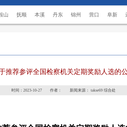
鞍山
抚顺
本溪
丹东
锦州
营口
阜新
于推荐参评全国检察机关定期奖励人选的
时间：2023-10-27 作者： 新闻来源： takse69 综合处