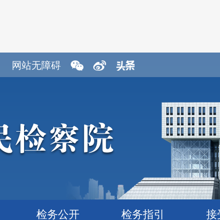
网站无障碍
检务公开
检务指引
接